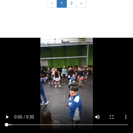
«
1
2
»