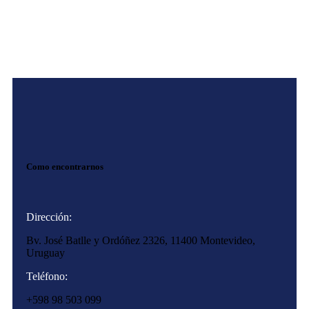
Como encontrarnos
Dirección:
Bv. José Batlle y Ordóñez 2326, 11400 Montevideo,
Uruguay
Teléfono:
+598 98 503 099