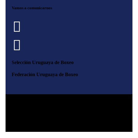
Vamos a comunicarnos


Selección Uruguaya de Boxeo
Federación Uruguaya de Boxeo
© copyright
2026
William Canobra